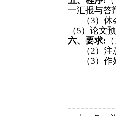
五、程序:
（
一汇报与答
（
3
）休
（5）论文
六、要求:
（
（
2
）注
（
3
）作