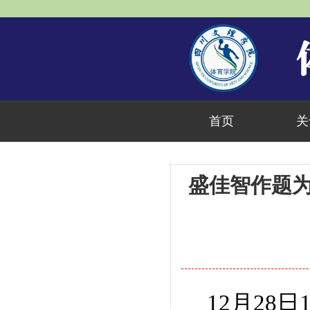
首页
关
盛佳智作题
12
月
28
日