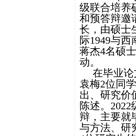
级联合培养
和预答辩邀
长，由硕士
际1949
蒋杰
4
名硕
动。
在毕业论
袁梅
2
位同
出、研究价
陈述。
2022
辩，主要就
与方法、研