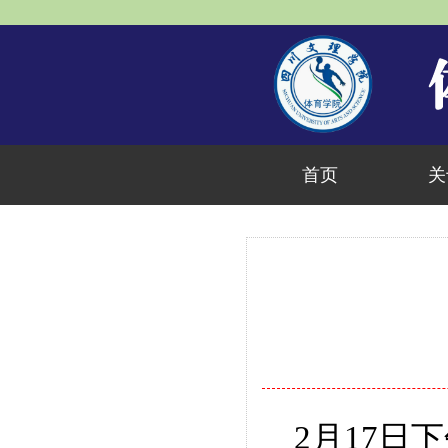
首页
关
2
月
17
日
下