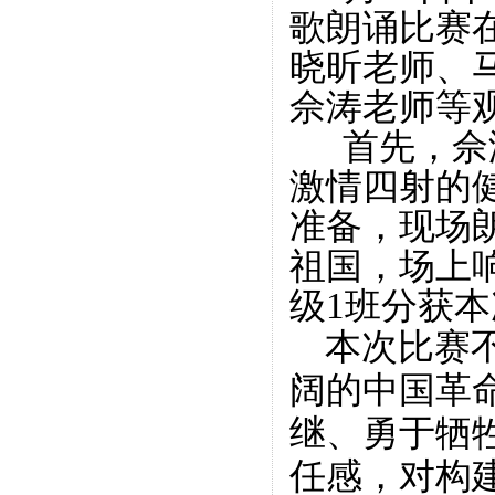
歌朗诵比赛
晓昕老师、
佘涛老师等
首先，佘
激情四射的
准备，现场
祖国，场上
级
1
班分获本
本次比赛
阔的中国革
继、勇于牺
任感，对构