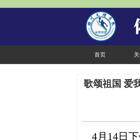
首页
关
歌颂祖国 爱
4
月
14
日
下