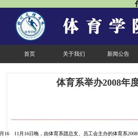
首页
关于我们
新闻公告
体育系举办2008
月
16
11
月
16
日
晚，由体育系团总支、员工会主办的体育系
2008