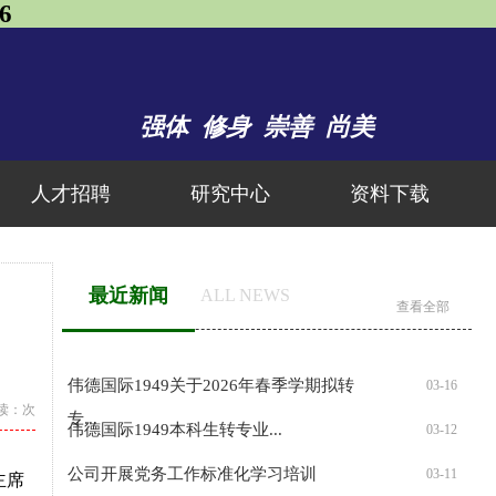
6
强体 修身 崇善 尚美
人才招聘
研究中心
资料下载
最近新闻
ALL NEWS
查看全部
伟德国际1949关于2026年春季学期拟转
03-16
阅读：
次
专...
伟德国际1949本科生转专业...
03-12
公司开展党务工作标准化学习培训
03-11
主席