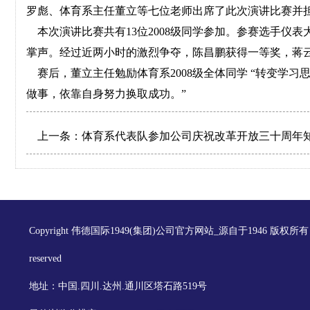
罗彪、体育系主任董立等七位老师出席了此次演讲比赛并
本次演讲比赛共有
13
位
2008
级同学参加。参赛选手仪表
掌声。经过近两小时的激烈争夺，陈昌鹏获得一等奖，蒋
赛后，董立主任勉励体育系
2008
级全体同学 “转变学
做事，依靠自身努力换取成功。”
上一条：
体育系代表队参加公司庆祝改革开放三十周年
Copyright 伟德国际1949(集团)公司官方网站_源自于1946 版权所有 Al
reserved
地址：中国.四川.达州.通川区塔石路519号