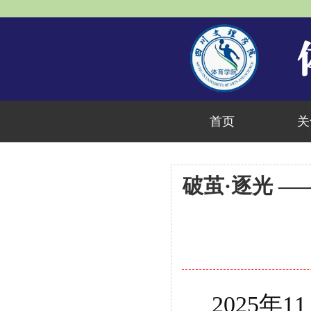
首页
关
破茧·逐光 —
2025
年
11