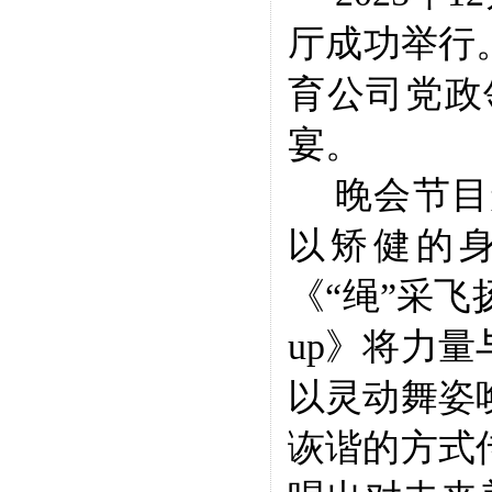
厅成功举行
育公司党政
宴。
晚会节目
以矫健的
《
“
绳
”
采飞
up
》将力量
以灵动舞姿
诙谐的方式